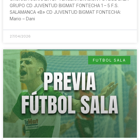
GRUPO CD JUVENTUD BIGMAT FONTECHA 1 – 5 F.S.
SALAMANCA «B» CD JUVENTUD BIGMAT FONTECHA:
Mario – Dani
27/04/2026
FUTBOL SALA