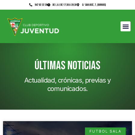
947 02 22 26
DE L A J De 17:30 a 20:30
C/ San José, 7, (Burgos)
últimas noticias
Actualidad, crónicas, previas y
comunicados.
FUTBOL SALA