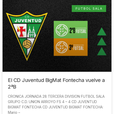
FUTBOL SALA
El CD Juventud BigMat Fontecha vuelve a
2ªB
CRONICA JORNADA 28 TERCERA DIVISION FUTBOL SALA
GRUPO C.D. UNION ARROYO FS 4 – 4 CD JUVENTUD
BIGMAT FONTECHA CD JUVENTUD BIGMAT FONTECHA:
Mario –