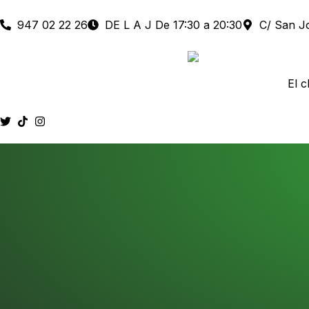
947 02 22 26
DE L A J De 17:30 a 20:30
C/ San Jo
El c